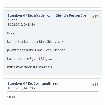
Spamboard
/
Re: Was denkt ihr über die Person über
#17
euch?
10.02.2010, 20:33:30
Bong ...
kann scheinbar auch nicht zählen xD...?
ja gw freeeeaaakk! unnd... cod6 und soo...
hat nen iphone 3gs mit 32 gb...
muss immernoch zur schule xD
Spamboard
/
Re: Countingthread
#18
10.02.2010, 14:57:45
18383