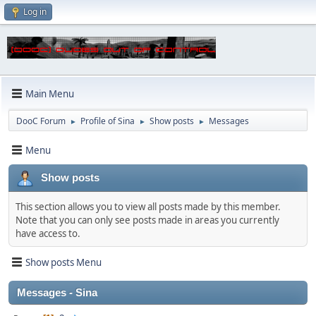
Log in
Main Menu
DooC Forum
Profile of Sina
Show posts
Messages
►
►
►
Menu
Show posts
This section allows you to view all posts made by this member.
Note that you can only see posts made in areas you currently
have access to.
Show posts Menu
Messages - Sina