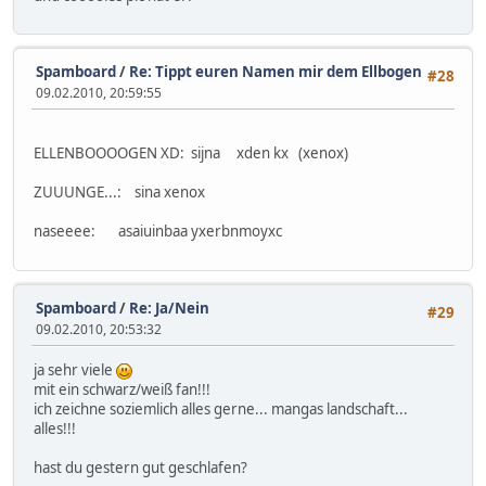
Spamboard
/
Re: Tippt euren Namen mir dem Ellbogen
#28
09.02.2010, 20:59:55
ELLENBOOOOGEN XD: sijna xden kx (xenox)
ZUUUNGE...: sina xenox
naseeee: asaiuinbaa yxerbnmoyxc
Spamboard
/
Re: Ja/Nein
#29
09.02.2010, 20:53:32
ja sehr viele
mit ein schwarz/weiß fan!!!
ich zeichne soziemlich alles gerne... mangas landschaft...
alles!!!
hast du gestern gut geschlafen?