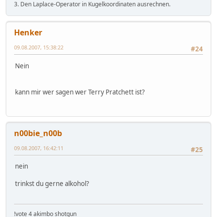
3. Den Laplace-Operator in Kugelkoordinaten ausrechnen.
Henker
09.08.2007, 15:38:22
#24
Nein
kann mir wer sagen wer Terry Pratchett ist?
n00bie_n00b
09.08.2007, 16:42:11
#25
nein
trinkst du gerne alkohol?
!vote 4 akimbo shotgun