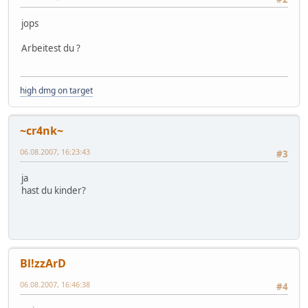
jops
Arbeitest du ?
high dmg on target
~cr4nk~
06.08.2007, 16:23:43
#3
ja
hast du kinder?
Bl!zzArD
06.08.2007, 16:46:38
#4