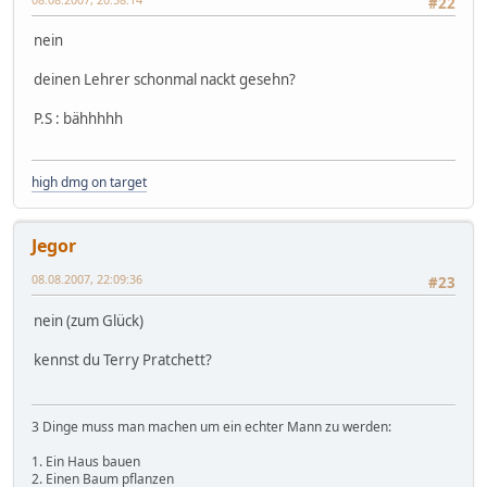
#22
nein
deinen Lehrer schonmal nackt gesehn?
P.S : bähhhhh
high dmg on target
Jegor
08.08.2007, 22:09:36
#23
nein (zum Glück)
kennst du Terry Pratchett?
3 Dinge muss man machen um ein echter Mann zu werden:
1. Ein Haus bauen
2. Einen Baum pflanzen