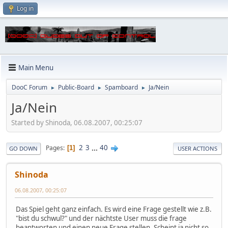
Log in
Main Menu
DooC Forum
Public-Board
Spamboard
Ja/Nein
►
►
►
Ja/Nein
Started by Shinoda, 06.08.2007, 00:25:07
2
3
...
40
Pages
1
GO DOWN
USER ACTIONS
Shinoda
06.08.2007, 00:25:07
Das Spiel geht ganz einfach. Es wird eine Frage gestellt wie z.B.
"bist du schwul?" und der nächtste User muss die frage
beantworten und einen neue Frage stellen. Scheint ja nicht so