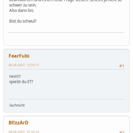
schwer zu sein.
Also dann los:
Bist du schwul?
FearFubi
06.08.2007, 12:50:11
#1
nein!!!
spielst du ET?
-lachnicht
Bl!zzArD
06.08.2007, 15:16:14
#2