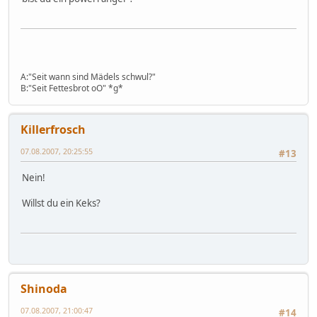
A:"Seit wann sind Mädels schwul?"
B:"Seit Fettesbrot oO" *g*
Killerfrosch
07.08.2007, 20:25:55
#13
Nein!
Willst du ein Keks?
Shinoda
07.08.2007, 21:00:47
#14