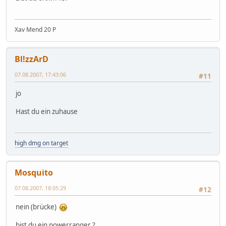
Xav Mend 20 P
Bl!zzArD
07.08.2007, 17:43:06
#11
jo
Hast du ein zuhause
high dmg on target
Mosquito
07.08.2007, 18:05:29
#12
nein (brücke)
bist du ein powerranger ?