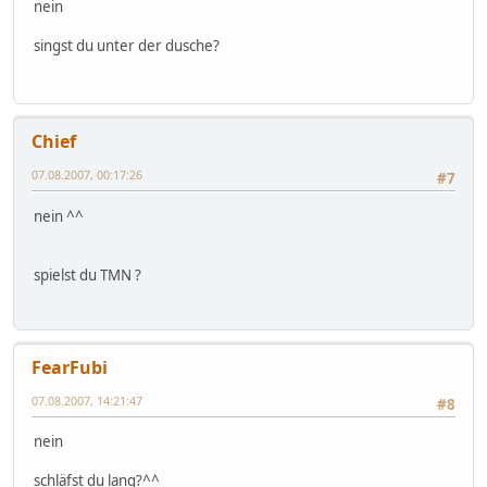
nein
singst du unter der dusche?
Chief
07.08.2007, 00:17:26
#7
nein ^^
spielst du TMN ?
FearFubi
07.08.2007, 14:21:47
#8
nein
schläfst du lang?^^