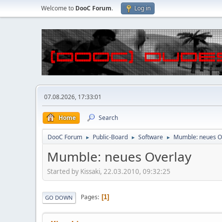
Welcome to
DooC Forum
.
Log in
07.08.2026, 17:33:01
Home
Search
DooC Forum
Public-Board
Software
Mumble: neues O
►
►
►
Mumble: neues Overlay
Started by Kissaki, 22.03.2010, 09:32:25
Pages
1
GO DOWN