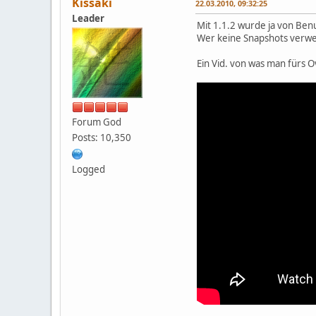
Kissaki
22.03.2010, 09:32:25
Leader
Mit 1.1.2 wurde ja von Ben
Wer keine Snapshots verwen
Ein Vid. von was man fürs O
Forum God
Posts: 10,350
Logged