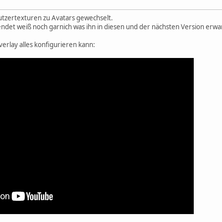
utzertexturen zu Avatars gewechselt.
det weiß noch garnich was ihn in diesen und der nächsten Version erwa
verlay alles konfigurieren kann: