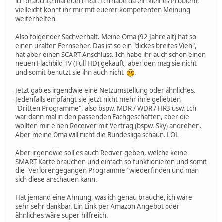
ich bräuchte mal euern Rat. Ich habe da ein kleines Problem,
vielleicht könnt ihr mir mit euerer kompetenten Meinung
weiterhelfen.
Also folgender Sachverhalt. Meine Oma (92 Jahre alt) hat so
einen uralten Fernseher. Das ist so ein "dickes breites Vieh",
hat aber einen SCART Anschluss. Ich habe ihr auch schon einen
neuen Flachbild TV (Full HD) gekauft, aber den mag sie nicht
und somit benutzt sie ihn auch nicht
.
Jetzt gab es irgendwie eine Netzumstellung oder ähnliches.
Jedenfalls empfängt sie jetzt nicht mehr ihre geliebten
"Dritten Programme", also bspw. MDR / WDR / HR3 usw. Ich
war dann mal in den passenden Fachgeschäften, aber die
wollten mir einen Receiver mit Vertrag (bspw. Sky) andrehen.
Aber meine Oma will nicht die Bundesliga schaun. LOL
Aber irgendwie soll es auch Reciver geben, welche keine
SMART Karte brauchen und einfach so funktionieren und somit
die "verlorengegangen Programme" wiederfinden und man
sich diese anschauen kann.
Hat jemand eine Ahnung, was ich genau brauche, ich wäre
sehr sehr dankbar. Ein Link per Amazon Angebot oder
ähnliches wäre super hilfreich.