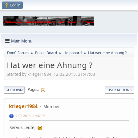
Log in
Main Menu
DooC Forum
Public-Board
Helpboard
Hat wer eine Ahnung ?
►
►
►
Hat wer eine Ahnung ?
Started by krieger1984, 12.02.2015, 21:47:03
Pages
1
GO DOWN
USER ACTIONS
krieger1984
Member
12.02.2015, 21:47:03
Servus Leute,