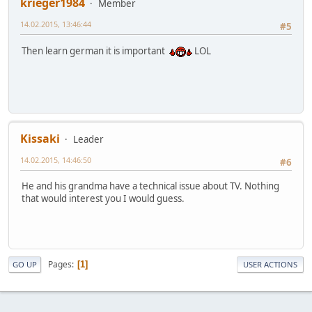
krieger1984
Member
14.02.2015, 13:46:44
#5
Then learn german it is important
LOL
Kissaki
Leader
14.02.2015, 14:46:50
#6
He and his grandma have a technical issue about TV. Nothing
that would interest you I would guess.
Pages
1
GO UP
USER ACTIONS